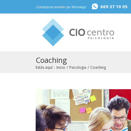
669 37 10 05
¡Contáctanos también por WhatsApp!
Coaching
Estás aquí: :
Inicio
/
Psicologia
/
Coaching