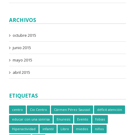
ARCHIVOS
octubre 2015
junio 2015
mayo 2015
abril 2015
ETIQUETAS
centro
Cio Centro
Cármen Pérez Saussol
déficit atención
educar con una sonrisa
Enuresis
Evento
fobias
Hiperactividad
infantil
Libro
miedos
niños