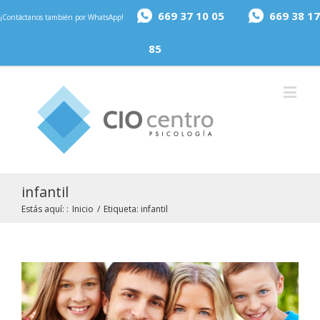
669 37 10 05
669 38 17
¡Contáctanos también por WhatsApp!
85
infantil
Estás aquí: :
Inicio
/
Etiqueta:
infantil