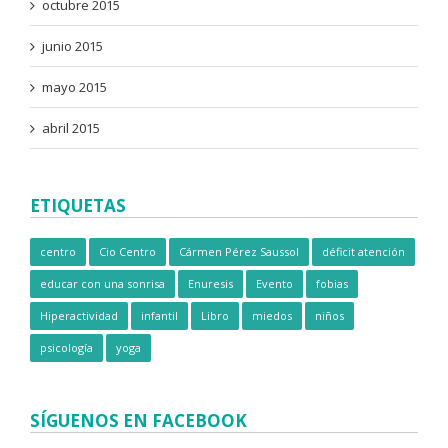
octubre 2015
junio 2015
mayo 2015
abril 2015
ETIQUETAS
centro
Cio Centro
Cármen Pérez Saussol
déficit atención
educar con una sonrisa
Enuresis
Evento
fobias
Hiperactividad
infantil
Libro
miedos
niños
psicología
yoga
SÍGUENOS EN FACEBOOK