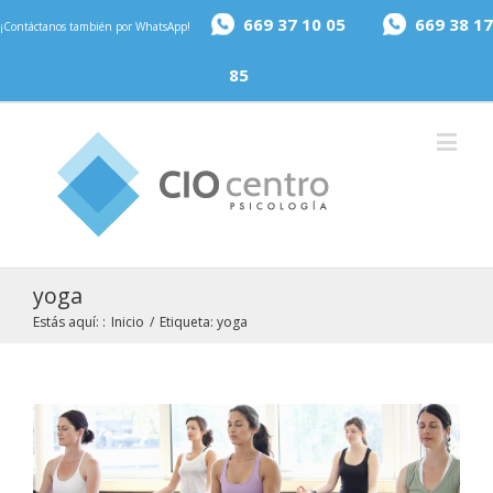
669 37 10 05
669 38 17
¡Contáctanos también por WhatsApp!
85
yoga
Estás aquí: :
Inicio
/
Etiqueta:
yoga