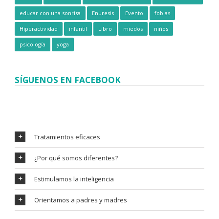
educar con una sonrisa
Enuresis
Evento
fobias
Hiperactividad
infantil
Libro
miedos
niños
psicología
yoga
SÍGUENOS EN FACEBOOK
Tratamientos eficaces
¿Por qué somos diferentes?
Estimulamos la inteligencia
Orientamos a padres y madres